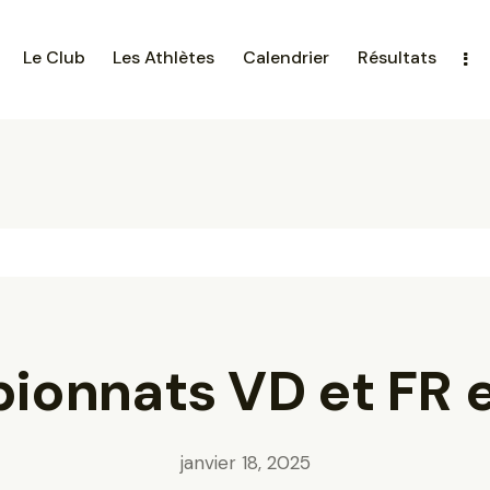
Le Club
Les Athlètes
Calendrier
Résultats
onnats VD et FR e
janvier 18, 2025