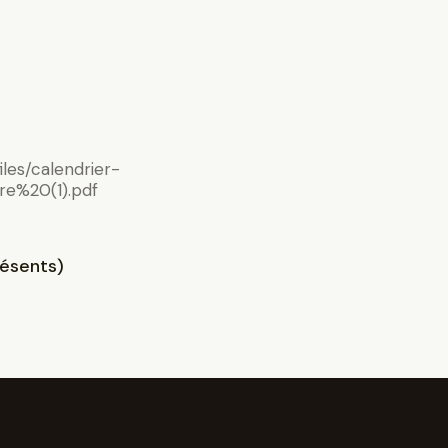
iles/calendrier-
re%20(1).pdf
résents)