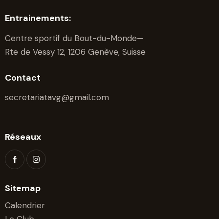
e
Entrainements:
s
É
Centre sportif du Bout-du-Monde—
v
Rte de Vessy 12, 1206 Genève, Suisse
è
n
Contact
e
secretariatavg@gmail.com
m
e
n
Réseaux
t
s
Sitemap
Calendrier
Le Club