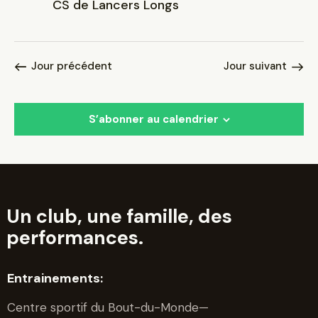
CS de Lancers Longs
v
è
n
e
Jour précédent
Jour suivant
m
e
S’abonner au calendrier
n
t
s
Un club, une famille, des
performances.
Entrainements:
Centre sportif du Bout-du-Monde—