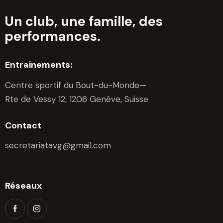
v
Un club, une famille, des
è
n
performances.
e
m
Entrainements:
e
Centre sportif du Bout-du-Monde—
n
Rte de Vessy 12, 1206 Genève, Suisse
t
s
Contact
secretariatavg@gmail.com
Réseaux