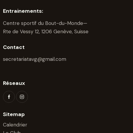
e
Entrainements:
s
É
Centre sportif du Bout-du-Monde—
v
Rte de Vessy 12, 1206 Genève, Suisse
è
n
Contact
e
secretariatavg@gmail.com
m
e
n
Réseaux
t
s
Sitemap
Calendrier
Le Club